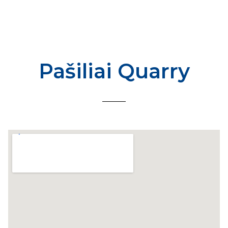
Eurovia Lietuva
Pašiliai Quarry