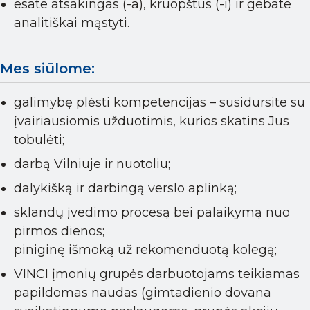
esate atsakingas (-a), kruopštus (-i) ir gebate
analitiškai mąstyti.
Mes siūlome:
galimybę plėsti kompetencijas – susidursite su
įvairiausiomis užduotimis, kurios skatins Jus
tobulėti;
darbą Vilniuje ir nuotoliu;
dalykišką ir darbingą verslo aplinką;
sklandų įvedimo procesą bei palaikymą nuo
pirmos dienos;
piniginę išmoką už rekomenduotą kolegą;
VINCI įmonių grupės darbuotojams teikiamas
papildomas naudas (gimtadienio dovana