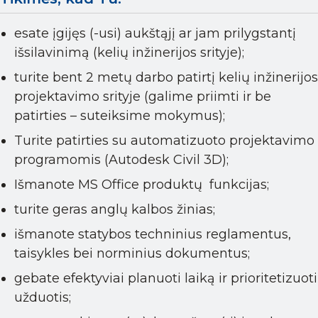
esate įgijęs (-usi) aukštąjį ar jam prilygstantį
išsilavinimą (kelių inžinerijos srityje);
turite bent 2 metų darbo patirtį kelių inžinerijos
projektavimo srityje (galime priimti ir be
patirties – suteiksime mokymus);
Turite patirties su automatizuoto projektavimo
programomis (Autodesk Civil 3D);
Išmanote MS Office produktų funkcijas;
turite geras anglų kalbos žinias;
išmanote statybos techninius reglamentus,
taisykles bei norminius dokumentus;
gebate efektyviai planuoti laiką ir prioritetizuoti
užduotis;