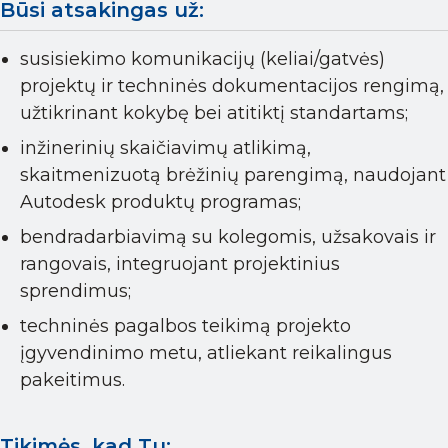
Būsi atsakingas už:
susisiekimo komunikacijų (keliai/gatvės)
projektų ir techninės dokumentacijos rengimą,
užtikrinant kokybę bei atitiktį standartams;
inžinerinių skaičiavimų atlikimą,
skaitmenizuotą brėžinių parengimą, naudojant
Autodesk produktų programas;
bendradarbiavimą su kolegomis, užsakovais ir
rangovais, integruojant projektinius
sprendimus;
techninės pagalbos teikimą projekto
įgyvendinimo metu, atliekant reikalingus
pakeitimus.
Tikimės, kad Tu: