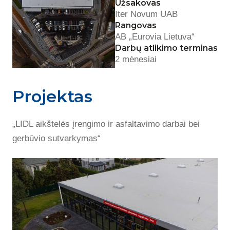
Užsakovas
Iter Novum UAB
Rangovas
AB „Eurovia Lietuva“
Darbų atlikimo terminas
2 mėnesiai
Projektas
„LIDL aikštelės įrengimo ir asfaltavimo darbai bei
gerbūvio sutvarkymas“