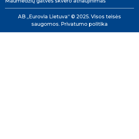
Maumedžių gatvės skvero atnaujinimas
AB „Eurovia Lietuva“ © 2025. Visos teisės
saugomos.
Privatumo politika