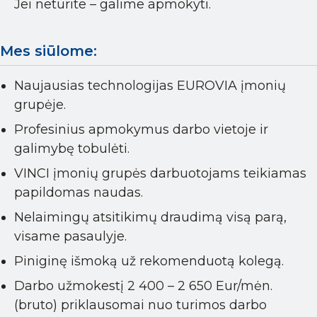
Jei neturite – galime apmokyti.
Mes siūlome:
Naujausias technologijas EUROVIA įmonių
grupėje.
Profesinius apmokymus darbo vietoje ir
galimybę tobulėti.
VINCI įmonių grupės darbuotojams teikiamas
papildomas naudas.
Nelaimingų atsitikimų draudimą visą parą,
visame pasaulyje.
Piniginę išmoką už rekomenduotą kolegą.
Darbo užmokestį 2 400 – 2 650 Eur/mėn.
(bruto) priklausomai nuo turimos darbo