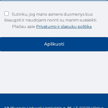
Sutinku, jog mano asmens duomenys bus
išsaugoti ir naudojami norint su manim susisiekti.
Plačiau apie
Privatumo ir slapukų politiką
.
AB "Eurovia Lietuva" Liepkalnio g. 85, LT-02120 Vilnius