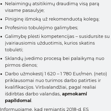
Nelaimingų atsitikimų draudimą visą parą
visame pasaulyje;
Piniginę išmoką už rekomenduotą kolegą;
Profesinio tobulėjimo galimybes;
Galimybę plėsti kompetencijas – susidursite su
įvairiausiomis užduotimis, kurios skatins
tobulėti;
Sklandų įvedimo procesą bei palaikymą nuo
pirmos dienos;
Darbo užmokestį 1 620 – 1 780 Eur/mėn. (neto)
priklausomai nuo turimos darbo patirties ir
kvalifikacijos. Viršvalandžiai, pagal realiai
išdirbtas darbo valandas,
apmokami
papildomai
.
Informuojame, kad remiantis 2018-d. ES