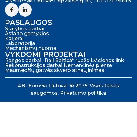
AB "Eurovia Lietuva" Liepkalnio g. 85, LT-02120 Vilnius
PASLAUGOS
Statybos darbai
Asfalto gamyklos
Karjerai
Laboratorija
Mechanizmų nuoma
VYKDOMI PROJEKTAI
Rangos darbai „Rail Baltica“ ruožo LV sienos link
Rekonstrukcijos darbai Nemenčinės plente
Maumedžių gatvės skvero atnaujinimas
AB „Eurovia Lietuva“ © 2025. Visos teisės
saugomos.
Privatumo politika