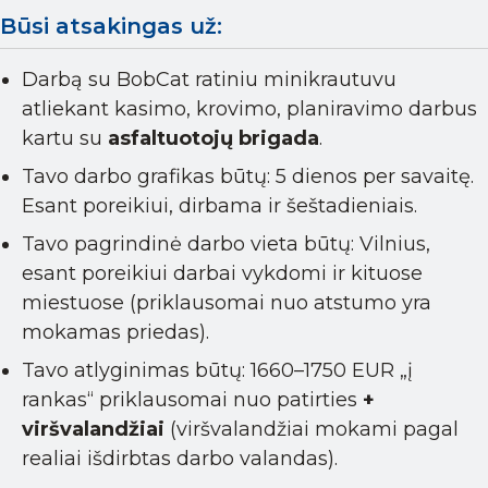
Būsi atsakingas už:
Darbą su BobCat ratiniu minikrautuvu
atliekant kasimo, krovimo, planiravimo darbus
kartu su
asfaltuotojų brigada
.
Tavo darbo grafikas būtų: 5 dienos per savaitę.
Esant poreikiui, dirbama ir šeštadieniais.
Tavo pagrindinė darbo vieta būtų: Vilnius,
esant poreikiui darbai vykdomi ir kituose
miestuose (priklausomai nuo atstumo yra
mokamas priedas).
Tavo atlyginimas būtų: 1660–1750 EUR „į
rankas“ priklausomai nuo patirties
+
viršvalandžiai
(viršvalandžiai mokami pagal
realiai išdirbtas darbo valandas).