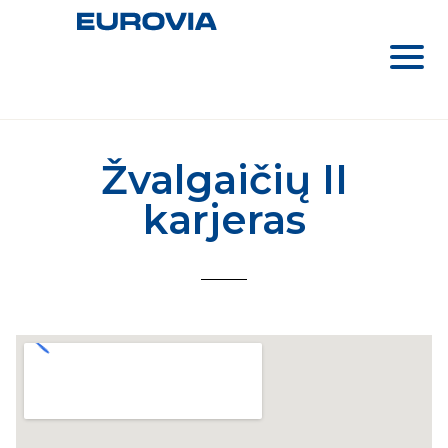
Žvalgaičių II
karjeras